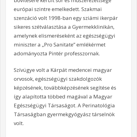
bővítésére került sor és műszerezettsége
európai szintre emelkedett. Szakmai
szenzáció volt 1998-ban egy sziámi ikerpár
sikeres szétválasztása a Gyermekklinikán,
amelynek elismeréseként az egészségügyi
miniszter a „Pro Sanitate” emlékérmet
adományozta Pintér professzornak.
Szívügye volt a Kárpát medencei magyar
orvosok, egészségügyi szakdolgozók
képzésének, továbbképzésének segítése és
így alapította többed magával a Magyar
Egészségügyi Társaságot. A Perinatológia
Társaságban gyermekgyógyász társelnök
volt.