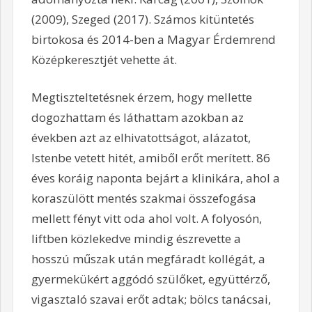
(2009), Szeged (2017). Számos kitüntetés
birtokosa és 2014-ben a Magyar Érdemrend
Középkeresztjét vehette át.
Megtiszteltetésnek érzem, hogy mellette
dogozhattam és láthattam azokban az
években azt az elhivatottságot, alázatot,
Istenbe vetett hitét, amiből erőt merített. 86
éves koráig naponta bejárt a klinikára, ahol a
koraszülött mentés szakmai összefogása
mellett fényt vitt oda ahol volt. A folyosón,
liftben közlekedve mindig észrevette a
hosszú műszak után megfáradt kollégát, a
gyermekükért aggódó szülőket, együttérző,
vigasztaló szavai erőt adtak; bölcs tanácsai,