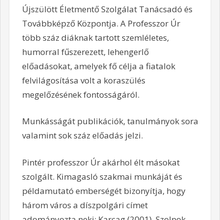
Újszülött Életmentő Szolgálat Tanácsadó és
Továbbképző Központja. A Professzor Úr
több száz diáknak tartott szemléletes,
humorral fűszerezett, lehengerlő
előadásokat, amelyek fő célja a fiatalok
felvilágosítása volt a koraszülés
megelőzésének fontosságáról.
Munkásságát publikációk, tanulmányok sora
valamint sok száz előadás jelzi.
Pintér professzor Úr akárhol élt másokat
szolgált. Kimagasló szakmai munkáját és
példamutató emberségét bizonyítja, hogy
három város a díszpolgári címet
adományozta neki: Karcag (2001), Szolnok