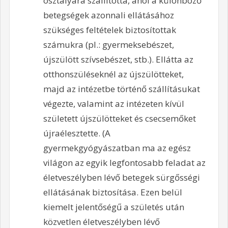
osztályára szállította, ahol a különböző
betegségek azonnali ellátásához
szükséges feltételek biztosítottak
számukra (pl.: gyermeksebészet,
újszülött szívsebészet, stb.). Ellátta az
otthonszüléseknél az újszülötteket,
majd az intézetbe történő szállításukat
végezte, valamint az intézeten kívül
született újszülötteket és csecsemőket
újraélesztette. (A
gyermekgyógyászatban ma az egész
világon az egyik legfontosabb feladat az
életveszélyben lévő betegek sürgősségi
ellátásának biztosítása. Ezen belül
kiemelt jelentőségű a születés után
közvetlen életveszélyben lévő