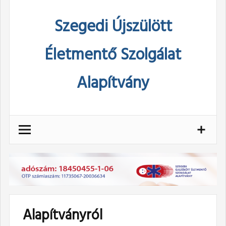
Skip
Szegedi Újszülött
to
content
Életmentő Szolgálat
Alapítvány
Alapítványról