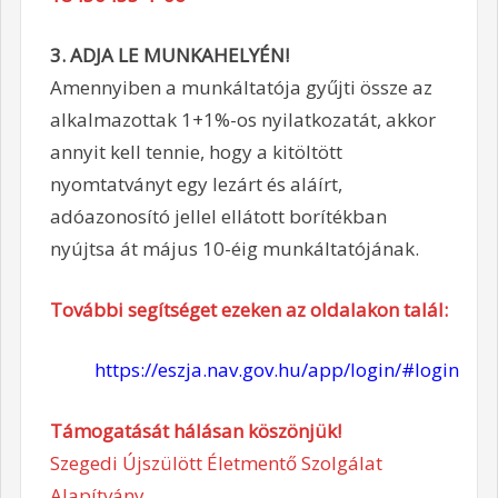
3. ADJA LE MUNKAHELYÉN!
Amennyiben a munkáltatója gyűjti össze az
alkalmazottak 1+1%-os nyilatkozatát, akkor
annyit kell tennie, hogy a kitöltött
nyomtatványt egy lezárt és aláírt,
adóazonosító jellel ellátott borítékban
nyújtsa át május 10-éig munkáltatójának.
További segítséget ezeken az oldalakon talál:
https://eszja.nav.gov.hu/app/login/#login
Támogatását hálásan köszönjük!
Szegedi Újszülött Életmentő Szolgálat
Alapítvány