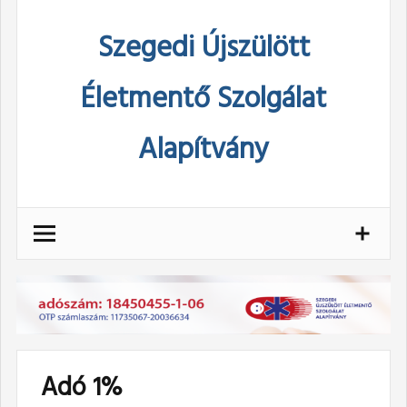
Skip
Szegedi Újszülött
to
content
Életmentő Szolgálat
Alapítvány
Adó 1%