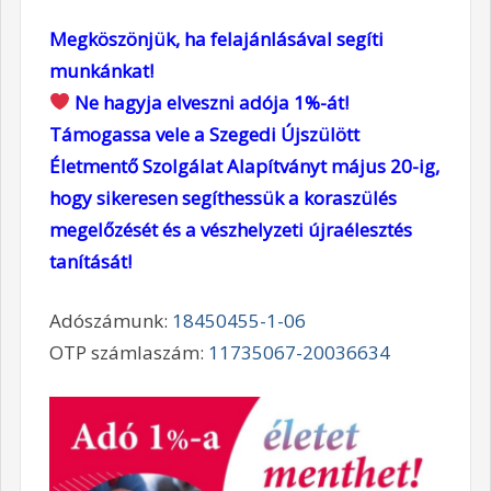
Megköszönjük, ha felajánlásával segíti
munkánkat!
Ne hagyja elveszni adója 1%-át!
Támogassa vele a Szegedi Újszülött
Életmentő Szolgálat Alapítványt május 20-ig,
hogy sikeresen segíthessük a koraszülés
megelőzését és a vészhelyzeti újraélesztés
tanítását!
Adószámunk:
18450455-1-06
OTP számlaszám:
11735067-20036634