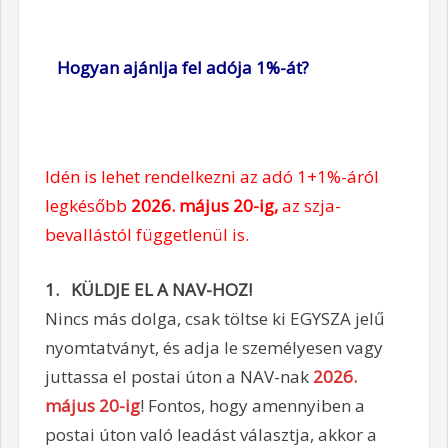
Hogyan ajánlja fel adója 1%-át?
Idén is lehet rendelkezni az adó 1+1%-áról
legkésőbb
2026. május 20-ig,
az szja-
bevallástól függetlenül is.
1. KÜLDJE EL A NAV-HOZ!
Nincs más dolga, csak töltse ki EGYSZA jelű
nyomtatványt, és adja le személyesen vagy
juttassa el postai úton a NAV-nak
2026.
május 20-ig
! Fontos, hogy amennyiben a
postai úton való leadást választja, akkor a