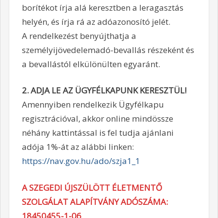
borítékot írja alá keresztben a leragasztás
helyén, és írja rá az adóazonosító jelét.
A rendelkezést benyújthatja a
személyijövedelemadó-bevallás részeként és
a bevallástól elkülönülten egyaránt.
2. ADJA LE AZ ÜGYFÉLKAPUNK KERESZTÜL!
Amennyiben rendelkezik Ügyfélkapu
regisztrációval, akkor online mindössze
néhány kattintással is fel tudja ajánlani
adója 1%-át az alábbi linken:
https://nav.gov.hu/ado/szja1_1
A SZEGEDI ÚJSZÜLÖTT ÉLETMENTŐ
SZOLGÁLAT ALAPÍTVÁNY ADÓSZÁMA:
18450455-1-06