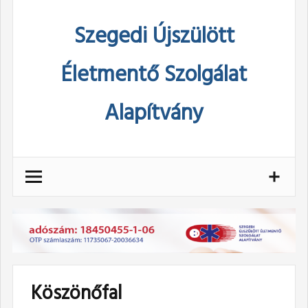
Skip
Szegedi Újszülött
to
content
Életmentő Szolgálat
Alapítvány
Köszönőfal