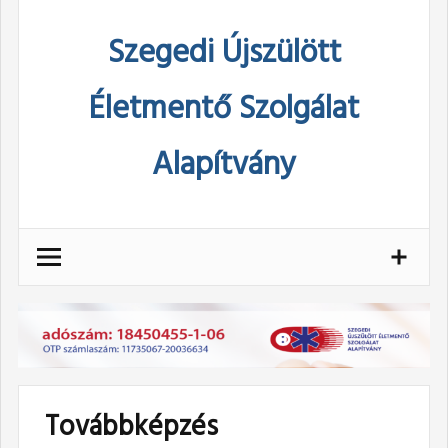
Skip
Szegedi Újszülött
to
content
Életmentő Szolgálat
Alapítvány
Továbbképzés