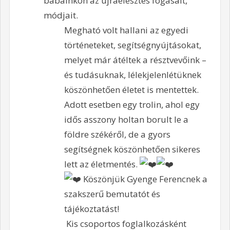
babáinkon az újraélesztés fogásait,
módjait.
Megható volt hallani az egyedi
történeteket, segítségnyújtásokat,
melyet már átéltek a résztvevőink –
és tudásuknak, lélekjelenlétüknek
köszönhetően életet is mentettek.
Adott esetben egy trolin, ahol egy
idős asszony holtan borult le a
földre székéről, de a gyors
segítségnek köszönhetően sikeres
lett az életmentés.
Köszönjük Gyenge Ferencnek a
szakszerű bemutatót és
tájékoztatást!
Kis csoportos foglalkozásként