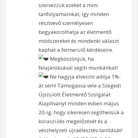
szervezzük ezeket a mini
tanfolyamainkat, így minden
résztvevő személyesen
begyakorolhatja az életmentő
módszereket és mindenki választ
kaphat a felmerülő kérdéseire.
Megköszönjük, ha
felajánlásával segíti munkánkat!
Ne hagyja elveszni adója 1%-
át sem! Támogassa vele a Szegedi
Újszülött Életmentő Szolgálat
Alapítványt minden évben május
20-ig, hogy sikeresen segíthessük a
koraszülés megelőzését és a
vészhelyzeti újraélesztés tanítását!