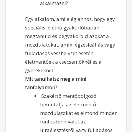
alkalmazni?
Egy alkalom, ami elég ahhoz, hogy egy
speciális, élethű gyakorlóbabán
megtanuld és begyakorold azokat a
mozdulatokat, amik légzésleállás vagy
fulladásos vészhelyzet esetén
életmentőek a csecsemőknél és a
gyerekeknél.
Mit tanulhatsz meg a mini
tanfolyamon?
Szakértő mentődolgozó
bemutatja az életmentő
mozdulatokat és elmond minden
fontos tennivalót az
újraélesztésről vagy fulladásos