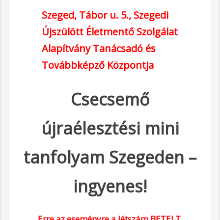
Szeged, Tábor u. 5.,
Szegedi
Újszülött Életmentő Szolgálat
Alapítvány Tanácsadó és
Továbbképző Központja
Csecsemő
újraélesztési mini
tanfolyam Szegeden –
ingyenes!
Erre az eseményre a létszám BETELT,