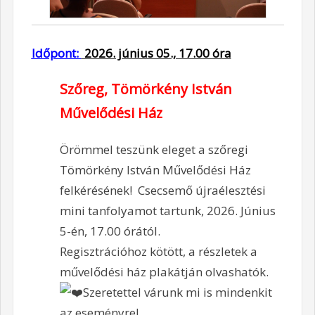
Időpont:
2026. június 05., 17.00 óra
Szőreg, Tömörkény István
Művelődési Ház
Örömmel teszünk eleget a szőregi
Tömörkény István Művelődési Ház
felkérésének!
Csecsemő újraélesztési
mini tanfolyamot tartunk, 2026. Június
5-én, 17.00 órától.
Regisztrációhoz kötött, a részletek a
művelődési ház plakátján olvashatók.
Szeretettel várunk mi is mindenkit
az eseményre!