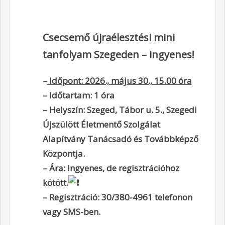
Csecsemő újraélesztési mini
tanfolyam Szegeden – ingyenes!
–
Időpont: 2026., május 30., 15.00 óra
– Időtartam: 1 óra
– Helyszín: Szeged, Tábor u. 5., Szegedi
Újszülött Életmentő Szolgálat
Alapítvány Tanácsadó és Továbbképző
Központja.
– Ára: Ingyenes, de regisztrációhoz
kötött.
– Regisztráció: 30/380-4961 telefonon
vagy SMS-ben.