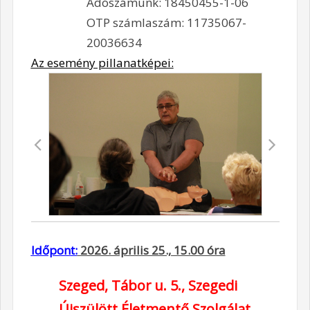
Adószámunk: 18450455-1-06
OTP számlaszám: 11735067-
20036634
Az esemény pillanatképei:
Időpont:
2026. április 25., 15.00 óra
Szeged, Tábor u. 5.,
Szegedi
Újszülött Életmentő Szolgálat