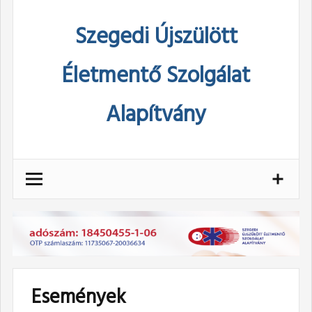
Skip
Szegedi Újszülött
to
content
Életmentő Szolgálat
Alapítvány
Események